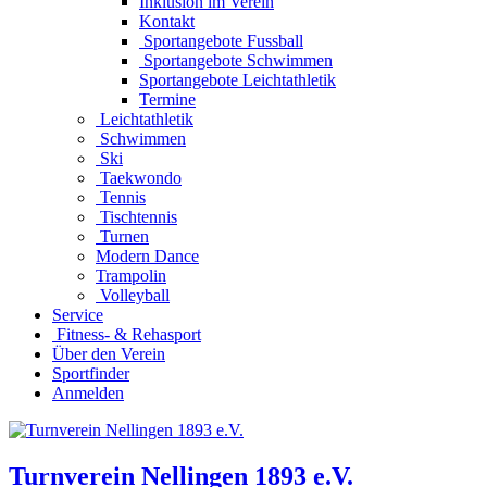
Inklusion im Verein
Kontakt
Sportangebote Fussball
Sportangebote Schwimmen
Sportangebote Leichtathletik
Termine
Leichtathletik
Schwimmen
Ski
Taekwondo
Tennis
Tischtennis
Turnen
Modern Dance
Trampolin
Volleyball
Service
Fitness- & Rehasport
Über den Verein
Sportfinder
Anmelden
Turnverein Nellingen 1893 e.V.