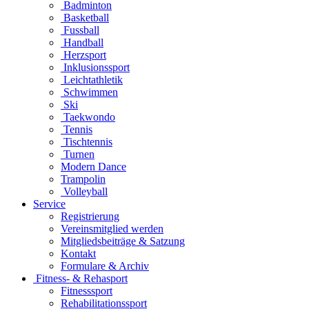
Badminton
Basketball
Fussball
Handball
Herzsport
Inklusionssport
Leichtathletik
Schwimmen
Ski
Taekwondo
Tennis
Tischtennis
Turnen
Modern Dance
Trampolin
Volleyball
Service
Registrierung
Vereinsmitglied werden
Mitgliedsbeiträge & Satzung
Kontakt
Formulare & Archiv
Fitness- & Rehasport
Fitnesssport
Rehabilitationssport