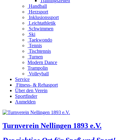
Trainingszeiten
Handball
Herzsport
Inklusionssport
Leichtathletik
Schwimmen
Ski
Taekwondo
Tennis
Tischtennis
Turnen
Modern Dance
Trampolin
Volleyball
Service
Fitness- & Rehasport
Über den Verein
Sportfinder
Anmelden
Turnverein Nellingen 1893 e.V.