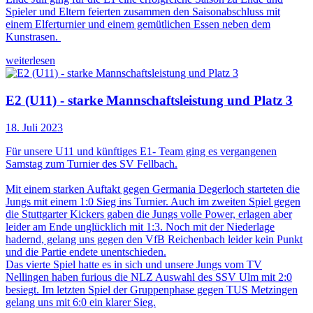
Spieler und Eltern feierten zusammen den Saisonabschluss mit
einem Elferturnier und einem gemütlichen Essen neben dem
Kunstrasen.
weiterlesen
E2 (U11) - starke Mannschaftsleistung und Platz 3
18. Juli 2023
Für unsere U11 und künftiges E1- Team ging es vergangenen
Samstag zum Turnier des SV Fellbach.
Mit einem starken Auftakt gegen Germania Degerloch starteten die
Jungs mit einem 1:0 Sieg ins Turnier. Auch im zweiten Spiel gegen
die Stuttgarter Kickers gaben die Jungs volle Power, erlagen aber
leider am Ende unglücklich mit 1:3. Noch mit der Niederlage
hadernd, gelang uns gegen den VfB Reichenbach leider kein Punkt
und die Partie endete unentschieden.
Das vierte Spiel hatte es in sich und unsere Jungs vom TV
Nellingen haben furious die NLZ Auswahl des SSV Ulm mit 2:0
besiegt. Im letzten Spiel der Gruppenphase gegen TUS Metzingen
gelang uns mit 6:0 ein klarer Sieg.