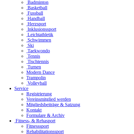
Badminton
Basketball
Fussball
Handball
Herzsport
Inklusionssport
Leichtathletik
Schwimmen
Ski
Taekwondo
Tennis
Tischtennis
Turnen
Modern Dance
Trampolin
Volleyball
Service
Registrierung
Vereinsmitglied werden
Mitgliedsbeiträge & Satzung
Kontakt
Formulare & Archiv
Fitness- & Rehasport
Fitnesssport
Rehabilitationssport