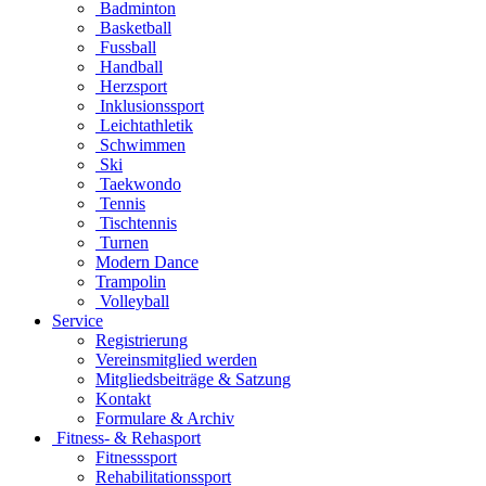
Badminton
Basketball
Fussball
Handball
Herzsport
Inklusionssport
Leichtathletik
Schwimmen
Ski
Taekwondo
Tennis
Tischtennis
Turnen
Modern Dance
Trampolin
Volleyball
Service
Registrierung
Vereinsmitglied werden
Mitgliedsbeiträge & Satzung
Kontakt
Formulare & Archiv
Fitness- & Rehasport
Fitnesssport
Rehabilitationssport