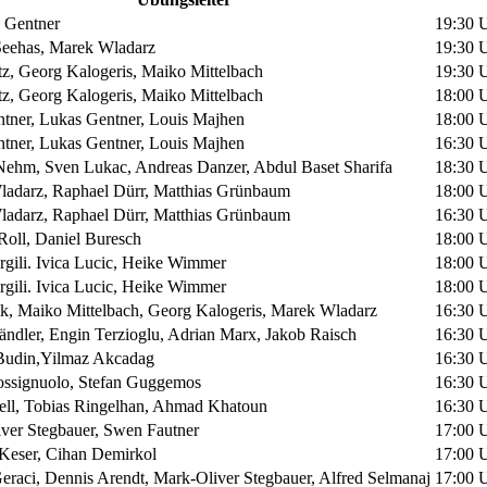
Gentner
19:30 U
eehas, Marek Wladarz
19:30 U
itz, Georg Kalogeris, Maiko Mittelbach
19:30 U
itz, Georg Kalogeris, Maiko Mittelbach
18:00 U
ntner, Lukas Gentner, Louis Majhen
18:00 U
ntner, Lukas Gentner, Louis Majhen
16:30 U
Nehm, Sven Lukac, Andreas Danzer, Abdul Baset Sharifa
18:30 U
adarz, Raphael Dürr, Matthias Grünbaum
18:00 U
adarz, Raphael Dürr, Matthias Grünbaum
16:30 U
Roll, Daniel Buresch
18:00 U
ergili. Ivica Lucic, Heike Wimmer
18:00 U
ergili. Ivica Lucic, Heike Wimmer
18:00 U
ik, Maiko Mittelbach, Georg Kalogeris, Marek Wladarz
16:30 U
ndler, Engin Terzioglu, Adrian Marx, Jakob Raisch
16:30 U
Budin,Yilmaz Akcadag
16:30 U
ssignuolo, Stefan Guggemos
16:30 U
ell, Tobias Ringelhan, Ahmad Khatoun
16:30 U
ver Stegbauer, Swen Fautner
17:00 U
eser, Cihan Demirkol
17:00 U
eraci, Dennis Arendt, Mark-Oliver Stegbauer, Alfred Selmanaj
17:00 U