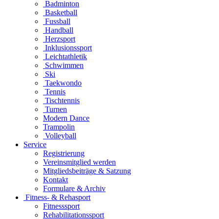
Badminton
Basketball
Fussball
Handball
Herzsport
Inklusionssport
Leichtathletik
Schwimmen
Ski
Taekwondo
Tennis
Tischtennis
Turnen
Modern Dance
Trampolin
Volleyball
Service
Registrierung
Vereinsmitglied werden
Mitgliedsbeiträge & Satzung
Kontakt
Formulare & Archiv
Fitness- & Rehasport
Fitnesssport
Rehabilitationssport