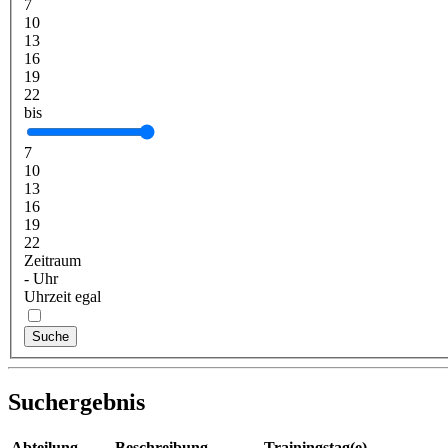
7
10
13
16
19
22
bis
7
10
13
16
19
22
Zeitraum
-
Uhr
Uhrzeit egal
Suche
Suchergebnis
Abteilung
Beschreibung
Trainingstag(e)