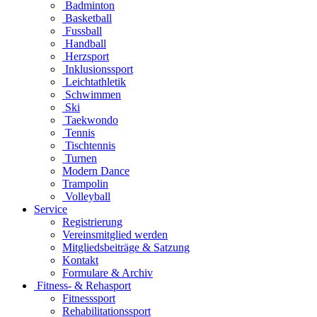
Badminton
Basketball
Fussball
Handball
Herzsport
Inklusionssport
Leichtathletik
Schwimmen
Ski
Taekwondo
Tennis
Tischtennis
Turnen
Modern Dance
Trampolin
Volleyball
Service
Registrierung
Vereinsmitglied werden
Mitgliedsbeiträge & Satzung
Kontakt
Formulare & Archiv
Fitness- & Rehasport
Fitnesssport
Rehabilitationssport