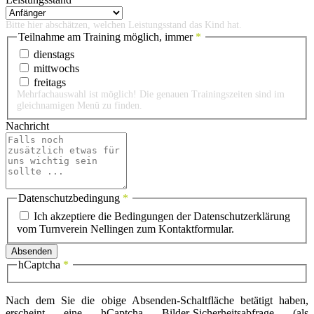
Bitte hier abschätzen, welchen Leistungsstand das Kind hat.
Teilnahme am Training möglich, immer
*
dienstags
mittwochs
freitags
Mehrfachauswahl ist möglich! Die genauen Trainingszeiten sind im
gleichnamigen Menü zu finden.
Nachricht
Datenschutzbedingung
*
Ich akzeptiere die Bedingungen der Datenschutzerklärung
vom Turnverein Nellingen zum Kontaktformular.
Absenden
hCaptcha
*
Nach dem Sie die obige Absenden-Schaltfläche betätigt haben,
erscheint eine hCaptcha Bilder-Sicherheitsabfrage (als