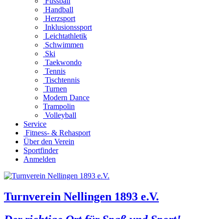
Fussball
Handball
Herzsport
Inklusionssport
Leichtathletik
Schwimmen
Ski
Taekwondo
Tennis
Tischtennis
Turnen
Modern Dance
Trampolin
Volleyball
Service
Fitness- & Rehasport
Über den Verein
Sportfinder
Anmelden
Turnverein Nellingen 1893 e.V.