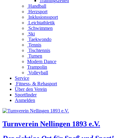
Trainingszeiten
Handball
Herzsport
Inklusionssport
Leichtathletik
Schwimmen
Ski
Taekwondo
Tennis
Tischtennis
Turnen
Modern Dance
Trampolin
Volleyball
Service
Fitness- & Rehasport
Über den Verein
Sportfinder
Anmelden
Turnverein Nellingen 1893 e.V.