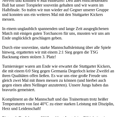
Nerven und konnten 6 Mal einnetzen! Den alles entscheidenden
Ball hat unser Torspieler souverän gehalten und wir waren im
Halbfinale. So trafen wir nun wieder auf Gegner unserer Gruppe
und konnten uns ein weiteres Mal mit den Stuttgarter Kickers
messen.
In einem unglaublich spannenden und lange Zeit ausgeglichenen
Match mit einigen guten Torchancen für uns, mussten wir uns am
Ende unglücklich geschlagen geben.
Durch eine souveräne, starke Mannschaftsleistung über alle Spiele
hinweg, ergatterten wir mit einem 2:1 Sieg gegen die TSG
Backnang einen stolzen 3. Platz!
Turniersieger waren am Ende wie erwartet die Stuttgarter Kickers,
die mit einem 6:0 Sieg gegen Germania Degerloch keine Zweifel an
ihren Qualitäten offen ließen. Es war uns eine große Freude uns
gleich zwei Mal mit ihnen messen zu können (und hierbei auch
gegen einen alten Nellinger anzutreten). Unsere Jungs haben das
bravurös gemeistert.
Kompliment an die Mannschaft und das Trainerteam trotz heißer
Temperaturen von fast 40°C zu einer starken Leistung mit Disziplin,
Herz und Leidenschaft!