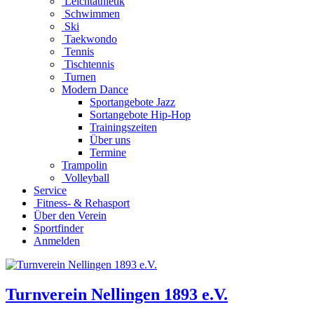
Leichtathletik
Schwimmen
Ski
Taekwondo
Tennis
Tischtennis
Turnen
Modern Dance
Sportangebote Jazz
Sortangebote Hip-Hop
Trainingszeiten
Über uns
Termine
Trampolin
Volleyball
Service
Fitness- & Rehasport
Über den Verein
Sportfinder
Anmelden
Turnverein Nellingen 1893 e.V.