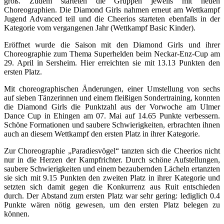
groß. Zudem starteten die Gruppen jeweils mit neuen
Choreographien. Die Diamond Girls nahmen erneut am Wettkampf
Jugend Advanced teil und die Cheerios starteten ebenfalls in der
Kategorie vom vergangenen Jahr (Wettkampf Basic Kinder).
Eröffnet wurde die Saison mit den Diamond Girls und ihrer
Choreographie zum Thema Superhelden beim Neckar-Enz-Cup am
29. April in Sersheim. Hier erreichten sie mit 13.13 Punkten den
ersten Platz.
Mit choreographischen Änderungen, einer Umstellung von sechs
auf sieben Tänzerinnen und einem fleißigen Sondertraining, konnten
die Diamond Girls die Punktzahl aus der Vorwoche am Ulmer
Dance Cup in Ehingen am 07. Mai auf 14.65 Punkte verbessern.
Schöne Formationen und saubere Schwierigkeiten, erbrachten ihnen
auch an diesem Wettkampf den ersten Platz in ihrer Kategorie.
Zur Choreographie „Paradiesvögel“ tanzten sich die Cheerios nicht
nur in die Herzen der Kampfrichter. Durch schöne Aufstellungen,
saubere Schwierigkeiten und einem bezaubernden Lächeln ertanzten
sie sich mit 9.15 Punkten den zweiten Platz in ihrer Kategorie und
setzten sich damit gegen die Konkurrenz aus Ruit entschieden
durch. Der Abstand zum ersten Platz war sehr gering: lediglich 0.4
Punkte wären nötig gewesen, um den ersten Platz belegen zu
können.