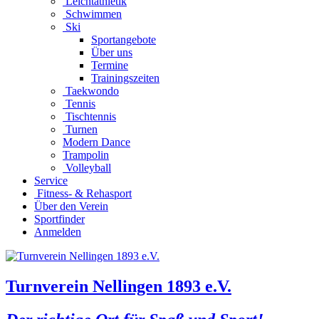
Leichtathletik
Schwimmen
Ski
Sportangebote
Über uns
Termine
Trainingszeiten
Taekwondo
Tennis
Tischtennis
Turnen
Modern Dance
Trampolin
Volleyball
Service
Fitness- & Rehasport
Über den Verein
Sportfinder
Anmelden
Turnverein Nellingen 1893 e.V.