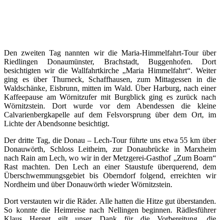
Den zweiten Tag nannten wir die Maria-Himmelfahrt-Tour über
Riedlingen Donaumünster, Brachstadt, Buggenhofen. Dort
besichtigten wir die Wallfahrtkirche „Maria Himmelfahrt“. Weiter
ging es über Thurneck, Schaffhausen, zum Mittagessen in die
Waldschänke, Eisbrunn, mitten im Wald. Über Harburg, nach einer
Kaffeepause am Wörnitzufer mit Burgblick ging es zurück nach
Wörnitzstein. Dort wurde vor dem Abendessen die kleine
Calvarienbergkapelle auf dem Felsvorsprung über dem Ort, im
Lichte der Abendsonne besichtigt.
Der dritte Tag, die Donau – Lech-Tour führte uns etwa 55 km über
Donauwörth, Schloss Leitheim, zur Donaubrücke in Marxheim
nach Rain am Lech, wo wir in der Metzgerei-Gasthof „Zum Boarn“
Rast machten. Den Lech an einer Staustufe überquerend, dem
Überschwemmungsgebiet bis Oberndorf folgend, erreichten wir
Nordheim und über Donauwörth wieder Wörnitzstein.
Dort verstauten wir die Räder. Alle hatten die Hitze gut überstanden.
So konnte die Heimreise nach Nellingen beginnen. Rädlesführer
Klaus Herget gilt unser Dank für die Vorbereitung, die