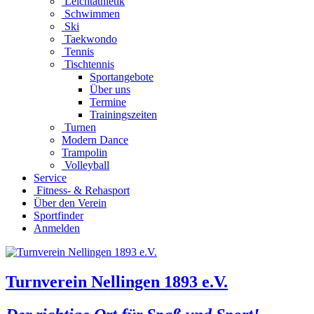
Leichtathletik
Schwimmen
Ski
Taekwondo
Tennis
Tischtennis
Sportangebote
Über uns
Termine
Trainingszeiten
Turnen
Modern Dance
Trampolin
Volleyball
Service
Fitness- & Rehasport
Über den Verein
Sportfinder
Anmelden
Turnverein Nellingen 1893 e.V.