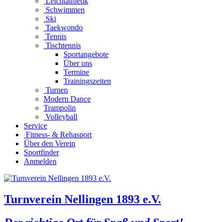
Leichtathletik
Schwimmen
Ski
Taekwondo
Tennis
Tischtennis
Sportangebote
Über uns
Termine
Trainingszeiten
Turnen
Modern Dance
Trampolin
Volleyball
Service
Fitness- & Rehasport
Über den Verein
Sportfinder
Anmelden
Turnverein Nellingen 1893 e.V.