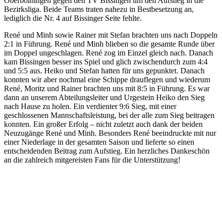
Oberboihingen gegen den TV Bissingen um den Aufstieg in die
Bezirksliga. Beide Teams traten nahezu in Bestbesetzung an,
lediglich die Nr. 4 auf Bissinger Seite fehlte.
René und Minh sowie Rainer mit Stefan brachten uns nach Doppeln
2:1 in Führung. René und Minh blieben so die gesamte Runde über
im Doppel ungeschlagen. René zog im Einzel gleich nach. Danach
kam Bissingen besser ins Spiel und glich zwischendurch zum 4:4
und 5:5 aus. Heiko und Stefan hatten für uns gepunktet. Danach
konnten wir aber nochmal eine Schippe drauflegen und wiederum
René, Moritz und Rainer brachten uns mit 8:5 in Führung. Es war
dann an unserem Abteilungsleiter und Urgestein Heiko den Sieg
nach Hause zu holen. Ein verdienter 9:6 Sieg, mit einer
geschlossenen Mannschaftsleistung, bei der alle zum Sieg beitragen
konnten. Ein großer Erfolg – nicht zuletzt auch dank der beiden
Neuzugänge René und Minh. Besonders René beeindruckte mit nur
einer Niederlage in der gesamten Saison und lieferte so einen
entscheidenden Beitrag zum Aufstieg. Ein herzliches Dankeschön
an die zahlreich mitgereisten Fans für die Unterstützung!