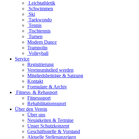
Leichtathletik
Schwimmen
Ski
Taekwondo
Tennis
Tischtennis
Turnen
Modern Dance
Trampolin
Volleyball
Service
Registrierung
Vereinsmitglied werden
Mitgliedsbeiträge & Satzung
Kontakt
Formulare & Archiv
Fitness- & Rehasport
Fitnesssport
Rehabilitationssport
Über den Verein
Über uns
Neuigkeiten & Termine
Unser Schutzkonzept
Geschäftsstelle & Vorstand
Aktuelle Stellenanzeigen