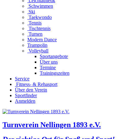
Leichtathletik
Schwimmen
Ski
Taekwondo
Tennis
Tischtennis
Turnen
Modern Dance
Trampolin
Volleyball
Sportangebote
Über uns
Termine
Trainingszeiten
Service
Fitness- & Rehasport
Über den Verein
Sportfinder
Anmelden
Turnverein Nellingen 1893 e.V.