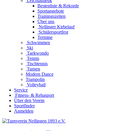
Leichtathletik
Bestenliste & Rekorde
Sportangebote
Trainingszeiten
Über uns
Nellinger Kirbelauf
Schülersportfest
Termine
Schwimmen
Ski
Taekwondo
Tennis
Tischtennis
Turnen
Modern Dance
Trampolin
Volleyball
Service
Fitness- & Rehasport
Über den Verein
Sportfinder
Anmelden