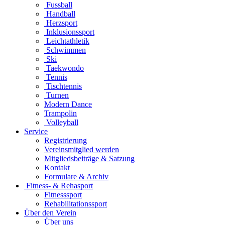
Fussball
Handball
Herzsport
Inklusionssport
Leichtathletik
Schwimmen
Ski
Taekwondo
Tennis
Tischtennis
Turnen
Modern Dance
Trampolin
Volleyball
Service
Registrierung
Vereinsmitglied werden
Mitgliedsbeiträge & Satzung
Kontakt
Formulare & Archiv
Fitness- & Rehasport
Fitnesssport
Rehabilitationssport
Über den Verein
Über uns