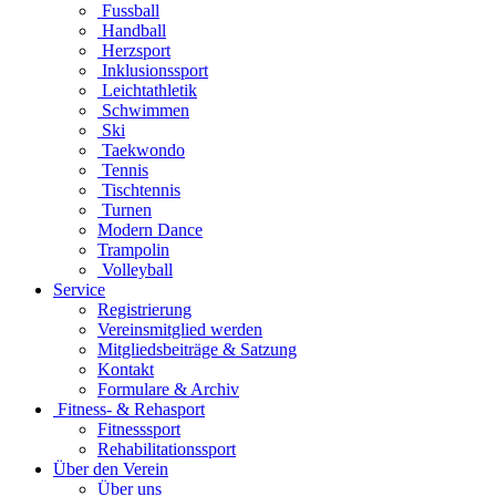
Fussball
Handball
Herzsport
Inklusionssport
Leichtathletik
Schwimmen
Ski
Taekwondo
Tennis
Tischtennis
Turnen
Modern Dance
Trampolin
Volleyball
Service
Registrierung
Vereinsmitglied werden
Mitgliedsbeiträge & Satzung
Kontakt
Formulare & Archiv
Fitness- & Rehasport
Fitnesssport
Rehabilitationssport
Über den Verein
Über uns