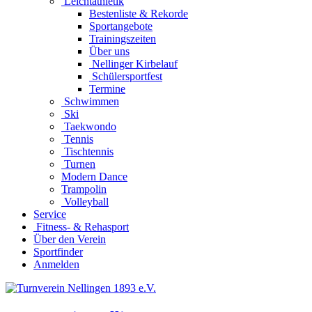
Leichtathletik
Bestenliste & Rekorde
Sportangebote
Trainingszeiten
Über uns
Nellinger Kirbelauf
Schülersportfest
Termine
Schwimmen
Ski
Taekwondo
Tennis
Tischtennis
Turnen
Modern Dance
Trampolin
Volleyball
Service
Fitness- & Rehasport
Über den Verein
Sportfinder
Anmelden