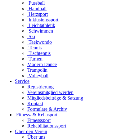
Fussball
Handball
Herzsport
Inklusionssport
Leichtathletik
Schwimmen
Ski
Taekwondo
Tennis
Tischtennis
Turnen
Modern Dance
Trampolin
Volleyball
Service
Registrierung
Vereinsmitglied werden
Mitgliedsbeiträge & Satzung
Kontakt
Formulare & Archiv
Fitness- & Rehasport
Fitnesssport
Rehabilitationssport
Über den Verein
Über uns