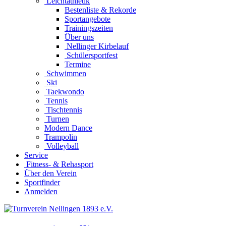
Leichtathletik
Bestenliste & Rekorde
Sportangebote
Trainingszeiten
Über uns
Nellinger Kirbelauf
Schülersportfest
Termine
Schwimmen
Ski
Taekwondo
Tennis
Tischtennis
Turnen
Modern Dance
Trampolin
Volleyball
Service
Fitness- & Rehasport
Über den Verein
Sportfinder
Anmelden