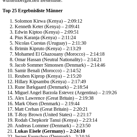
württembergischen Bestenliste.
Top 25 Ergebnisliste Männer
Solomon Kirwa (Kenya) – 2:09:12
Kenneth Keter (Kenya) – 2:09:41
Edwin Kiptoo (Kenya) – 2:09:51
Pius Karanja (Kenya) – 2:11:24
Nicolas Cuestas (Uruguay) – 2:11:30
Brimin Kipruto (Kenya) – 2:13:29
Mohamed El Ghazouany (Morocco) – 2:14:18
Omar Hassan (Neutral Nationality) – 2:14:21
Jacob Sommer Simonsen (Denmark) – 2:14:46
Samir Benali (Morocco) – 2:14:52
Reuben Kiprop (Kenya) – 2:15:20
Hillary Kipsambu (Kenya) – 2:17:49
Rune Bækgaard (Denmark) – 2:18:54
Miguel Angel Barzola Estevez (Argentina) – 2:19:26
Alex Lawrence (Great Britain) – 2:19:38
Mark Olsen (Denmark) – 2:19:44
Matt Crehan (Great Britain) – 2:20:21
T-Roy Brown (United States) – 2:21:17
Rodah Chepkorir Tanui (Kenya) – 2:23:14
Andreas Lommer (Denmark) – 2:23:50
Lukas Eisele (Germany) – 2:24:10
Jesper Faurschou (Denmark) – 2:24:16