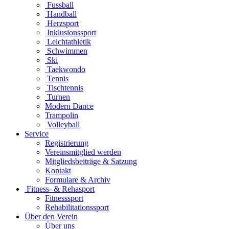
Fussball
Handball
Herzsport
Inklusionssport
Leichtathletik
Schwimmen
Ski
Taekwondo
Tennis
Tischtennis
Turnen
Modern Dance
Trampolin
Volleyball
Service
Registrierung
Vereinsmitglied werden
Mitgliedsbeiträge & Satzung
Kontakt
Formulare & Archiv
Fitness- & Rehasport
Fitnesssport
Rehabilitationssport
Über den Verein
Über uns