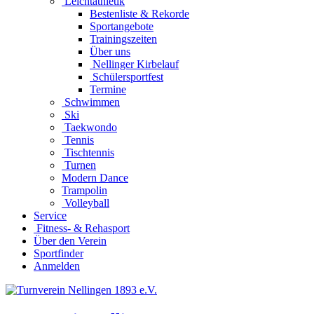
Leichtathletik
Bestenliste & Rekorde
Sportangebote
Trainingszeiten
Über uns
Nellinger Kirbelauf
Schülersportfest
Termine
Schwimmen
Ski
Taekwondo
Tennis
Tischtennis
Turnen
Modern Dance
Trampolin
Volleyball
Service
Fitness- & Rehasport
Über den Verein
Sportfinder
Anmelden