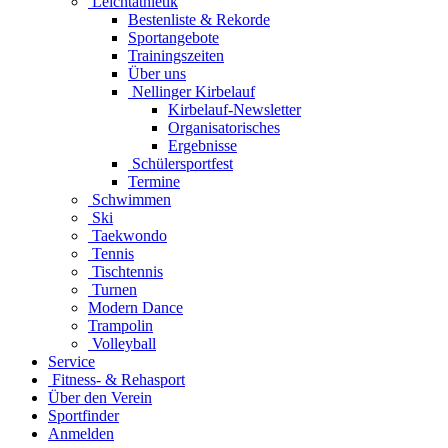
Leichtathletik
Bestenliste & Rekorde
Sportangebote
Trainingszeiten
Über uns
Nellinger Kirbelauf
Kirbelauf-Newsletter
Organisatorisches
Ergebnisse
Schülersportfest
Termine
Schwimmen
Ski
Taekwondo
Tennis
Tischtennis
Turnen
Modern Dance
Trampolin
Volleyball
Service
Fitness- & Rehasport
Über den Verein
Sportfinder
Anmelden