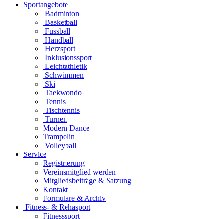
Sportangebote
Badminton
Basketball
Fussball
Handball
Herzsport
Inklusionssport
Leichtathletik
Schwimmen
Ski
Taekwondo
Tennis
Tischtennis
Turnen
Modern Dance
Trampolin
Volleyball
Service
Registrierung
Vereinsmitglied werden
Mitgliedsbeiträge & Satzung
Kontakt
Formulare & Archiv
Fitness- & Rehasport
Fitnesssport