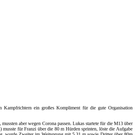
 Kampfrichtern ein großes Kompliment für die gute Organisation
, mussten aber wegen Corona passen. Lukas startete für die M13 über
4) musste für Franzi über die 80 m Hürden sprinten, löste die Aufgabe
ung, wurde Zweiter im Weitsprung mit 5,31 m sowie Dritter über 80m