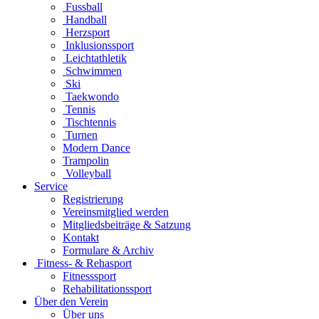
Fussball
Handball
Herzsport
Inklusionssport
Leichtathletik
Schwimmen
Ski
Taekwondo
Tennis
Tischtennis
Turnen
Modern Dance
Trampolin
Volleyball
Service
Registrierung
Vereinsmitglied werden
Mitgliedsbeiträge & Satzung
Kontakt
Formulare & Archiv
Fitness- & Rehasport
Fitnesssport
Rehabilitationssport
Über den Verein
Über uns