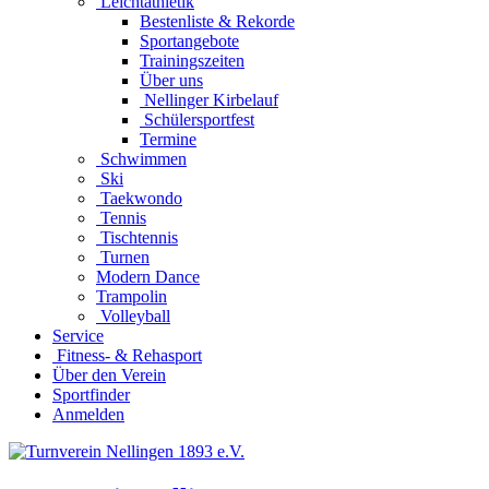
Leichtathletik
Bestenliste & Rekorde
Sportangebote
Trainingszeiten
Über uns
Nellinger Kirbelauf
Schülersportfest
Termine
Schwimmen
Ski
Taekwondo
Tennis
Tischtennis
Turnen
Modern Dance
Trampolin
Volleyball
Service
Fitness- & Rehasport
Über den Verein
Sportfinder
Anmelden