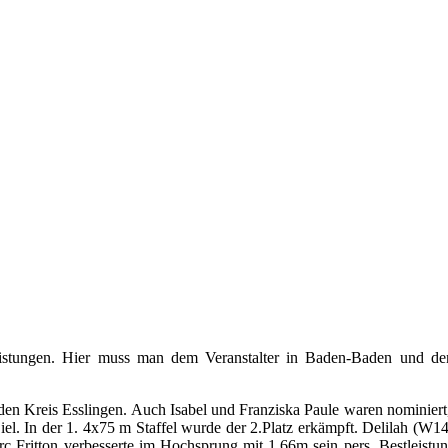
eistungen. Hier muss man dem Veranstalter in Baden-Baden und den
 den Kreis Esslingen. Auch Isabel und Franziska Paule waren nominiert
 Ziel. In der 1. 4x75 m Staffel wurde der 2.Platz erkämpft. Delilah (W1
c Fritton verbesserte im Hochsprung mit 1,66m sein pers. Bestleist