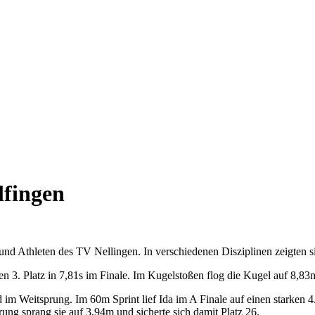
lfingen
 und Athleten des TV Nellingen. In verschiedenen Disziplinen zeigten s
en 3. Platz in 7,81s im Finale. Im Kugelstoßen flog die Kugel auf 8,83
m Weitsprung. Im 60m Sprint lief Ida im A Finale auf einen starken 4. Pl
prung sprang sie auf 3,94m und sicherte sich damit Platz 26.