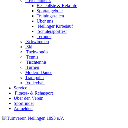
Leichtathletik
Bestenliste & Rekorde
Sportangebote
Trainingszeiten
Über uns
Nellinger Kirbelauf
Schülersportfest
Termine
Schwimmen
Ski
Taekwondo
Tennis
Tischtennis
Turnen
Modern Dance
Trampolin
Volleyball
Service
Fitness- & Rehasport
Über den Verein
Sportfinder
Anmelden