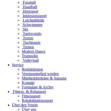
Fussball
Handball
Herzsport
Inklusionssport
Leichtathletik
Schwimmen
Ski
Taekwondo
Tennis
Tischtennis
Turnen
Modern Dance
Trampolin
Volleyball
Service
Registrierung
Vereinsmitglied werden
Mitgliedsbeiträge & Satzung
Kontakt
Formulare & Archiv
Fitness- & Rehasport
Fitnesssport
Rehabilitationssport
Über den Verein
Über uns