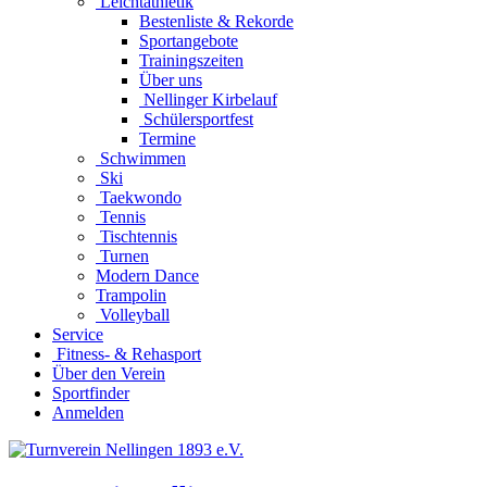
Leichtathletik
Bestenliste & Rekorde
Sportangebote
Trainingszeiten
Über uns
Nellinger Kirbelauf
Schülersportfest
Termine
Schwimmen
Ski
Taekwondo
Tennis
Tischtennis
Turnen
Modern Dance
Trampolin
Volleyball
Service
Fitness- & Rehasport
Über den Verein
Sportfinder
Anmelden