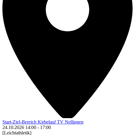
Start-Ziel-Bereich Kirbelauf TV Nellingen
24.10.2026
14:00
-
17:00
[Leichtathletik]