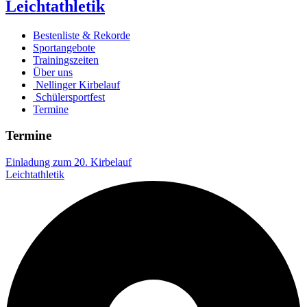
Leichtathletik
Bestenliste & Rekorde
Sportangebote
Trainingszeiten
Über uns
Nellinger Kirbelauf
Schülersportfest
Termine
Termine
Einladung zum 20. Kirbelauf
Leichtathletik