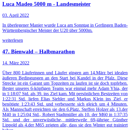
Luca Madeo 5000 m - Landesmeister
03. April 2022
In überlegener Manier wurde Luca am Sonntag in Gerlingen Baden-
Württembergischer Meister der U20 über 5000m.
weiterlesen
47. Bienwald – Halbmarathon
14. März 2022
Über 800 Läuferinnen und Läufer gingen am 14.März bei idealen
äußeren Bedingungen an den Start bei Kandel in der Pfalz. Diese
Strecke ist ein Garant um Topzeiten zu laufen ist sie doch topfeben.
Bester unseres 6-köpfigen Teams war einmal mehr Adam Yhia, der
in 1:18:07 Std. als 39. ins Ziel kam. Mit persönlichen Bestzeiten von
1:22:31 Std. liefen Elias Siehler und Markus Klein ins Ziel, er
benötigte 1:23:43 Std. und verbesserte sich gleich um 4 Minuten.
Als Mannschaft erreichten sie den 6.Platz. Steffen Holzer als 13.der
M40 in 1:25:04 Std., Robert Stadtmüller als 10. der M60 in 1:37:35
Std. und der unverwüstliche, mittlerweile 69-jährige Günther
Lippold als 4.der M65 zeigten alle, dass sie den Winter gut trainiert