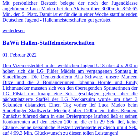
Mit persönlicher Bestzeit belegte der noch der Jugendklasse
angehörende Luca Madeo bei den Aktiven über 3000m in 8:56,65
Min. den 5. Platz. Damit ist er für die in einer Woche stattfindenden
Deutschen Jugend - Hallenmeisterschaften gut gerüstet.
weiterlesen
BaWü Hallen-Staffelmeisterschaften
01. Februar 2022
Den Vizemeistertitel in der weiblichen Jugend U18 über 4 x 200 m
holten sich die LG Filder Mädels am vergangenen Sonntag in
Sindelfingen. Die Denkendorferin Alia Schwarz, unsere Marleen
Ditze und die 2 Bonländerinnen Johanna Hörnle und Emily
Lichtmaneker mussten sich von den überragenden Sprinterinnen der
LG Filstal um knapp eine Sek. geschlagen geben, aber die
nächstplatzierte Staffel der LG Neckarsulm wurde um über 3
Sekunden distanziert. Einen Tag vorher lief Luca Madeo beim
Sindelfinger Stadtwerke Meeting über 1500m ein tolles Rennen.
Zunächst führend dann in eine Dreiergruppe laufend ließ er seinen
Konkurrenten auf den letzten 200 m, die er in 29 Sek. lief, keine
Chance. Seine persönliche Bestzeit verbesserte er gleich um 4 Sek.
auf 4:09,3 Min. Glückwunsch zu diesen tollen Leistungen!