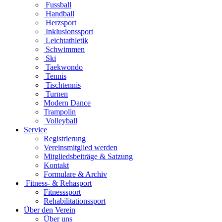
Fussball
Handball
Herzsport
Inklusionssport
Leichtathletik
Schwimmen
Ski
Taekwondo
Tennis
Tischtennis
Turnen
Modern Dance
Trampolin
Volleyball
Service
Registrierung
Vereinsmitglied werden
Mitgliedsbeiträge & Satzung
Kontakt
Formulare & Archiv
Fitness- & Rehasport
Fitnesssport
Rehabilitationssport
Über den Verein
Über uns