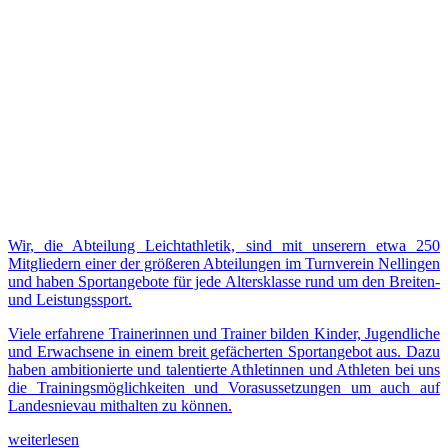
Wir, die Abteilung Leichtathletik, sind mit unserern etwa 250
Mitgliedern einer der größeren Abteilungen im Turnverein Nellingen
und haben Sportangebote für jede Altersklasse rund um den Breiten-
und Leistungssport.
Viele erfahrene Trainerinnen und Trainer bilden Kinder, Jugendliche
und Erwachsene in einem breit gefächerten Sportangebot aus. Dazu
haben ambitionierte und talentierte Athletinnen und Athleten bei uns
die Trainingsmöglichkeiten und Vorasussetzungen um auch auf
Landesnievau mithalten zu können.
weiterlesen