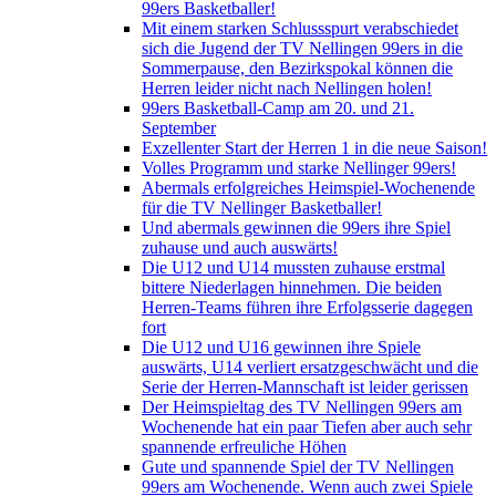
99ers Basketballer!
Mit einem starken Schlussspurt verabschiedet
sich die Jugend der TV Nellingen 99ers in die
Sommerpause, den Bezirkspokal können die
Herren leider nicht nach Nellingen holen!
99ers Basketball-Camp am 20. und 21.
September
Exzellenter Start der Herren 1 in die neue Saison!
Volles Programm und starke Nellinger 99ers!
Abermals erfolgreiches Heimspiel-Wochenende
für die TV Nellinger Basketballer!
Und abermals gewinnen die 99ers ihre Spiel
zuhause und auch auswärts!
Die U12 und U14 mussten zuhause erstmal
bittere Niederlagen hinnehmen. Die beiden
Herren-Teams führen ihre Erfolgsserie dagegen
fort
Die U12 und U16 gewinnen ihre Spiele
auswärts, U14 verliert ersatzgeschwächt und die
Serie der Herren-Mannschaft ist leider gerissen
Der Heimspieltag des TV Nellingen 99ers am
Wochenende hat ein paar Tiefen aber auch sehr
spannende erfreuliche Höhen
Gute und spannende Spiel der TV Nellingen
99ers am Wochenende. Wenn auch zwei Spiele