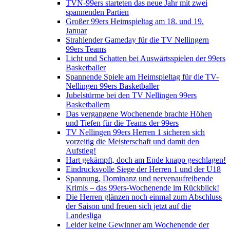
TVN-99ers starteten das neue Jahr mit zwei
spannenden Partien
Großer 99ers Heimspieltag am 18. und 19.
Januar
Strahlender Gameday für die TV Nellingern
99ers Teams
Licht und Schatten bei Auswärtsspielen der 99ers
Basketballer
Spannende Spiele am Heimspieltag für die TV-
Nellingen 99ers Basketballer
Jubelstürme bei den TV Nellingen 99ers
Basketballern
Das vergangene Wochenende brachte Höhen
und Tiefen für die Teams der 99ers
TV Nellingen 99ers Herren 1 sicheren sich
vorzeitig die Meisterschaft und damit den
Aufstieg!
Hart gekämpft, doch am Ende knapp geschlagen!
Eindrucksvolle Siege der Herren 1 und der U18
Spannung, Dominanz und nervenaufreibende
Krimis – das 99ers-Wochenende im Rückblick!
Die Herren glänzen noch einmal zum Abschluss
der Saison und freuen sich jetzt auf die
Landesliga
Leider keine Gewinner am Wochenende der