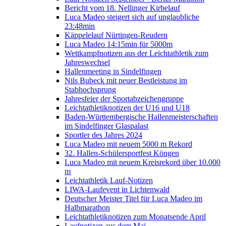
Bericht vom 18. Nellinger Kirbelauf
Luca Madeo steigert sich auf unglaubliche
23:48min
Käppelelauf Nürtingen-Reudern
Luca Madeo 14:15min für 5000m
Wettkampfnotizen aus der Leichtathletik zum
Jahreswechsel
Hallenmeeting in Sindelfingen
Nils Bubeck mit neuer Bestleistung im
Stabhochsprung
Jahresfeier der Sportabzeichengruppe
Leichtathletiknotizen der U16 und U18
Baden-Württembergische Hallenmeisterschaften
im Sindelfinger Glaspalast
Sportler des Jahres 2024
Luca Madeo mit neuem 5000 m Rekord
32. Hallen-Schülersportfest Köngen
Luca Madeo mit neuem Kreisrekord über 10.000
m
Leichtathletik Lauf-Notizen
LIWA-Laufevent in Lichtenwald
Deutscher Meister Titel für Luca Madeo im
Halbmarathon
Leichtathletiknotizen zum Monatsende April
Laufnotizen aus dem Mai