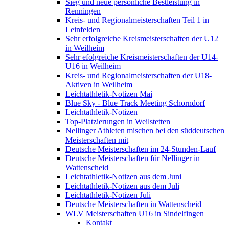
Sieg und neue persönliche Bestleistung in
Renningen
Kreis- und Regionalmeisterschaften Teil 1 in
Leinfelden
Sehr erfolgreiche Kreismeisterschaften der U12
in Weilheim
Sehr efolgreiche Kreismeisterschaften der U14-
U16 in Weilheim
Kreis- und Regionalmeisterschaften der U18-
Aktiven in Weilheim
Leichtathletik-Notizen Mai
Blue Sky - Blue Track Meeting Schorndorf
Leichtathletik-Notizen
Top-Platzierungen in Weilstetten
Nellinger Athleten mischen bei den süddeutschen
Meisterschaften mit
Deutsche Meisterschaften im 24-Stunden-Lauf
Deutsche Meisterschaften für Nellinger in
Wattenscheid
Leichtathletik-Notizen aus dem Juni
Leichtathletik-Notizen aus dem Juli
Leichtathletik-Notizen Juli
Deutsche Meisterschaften in Wattenscheid
WLV Meisterschaften U16 in Sindelfingen
Kontakt