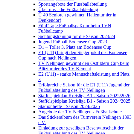
Sportangebote der Fussballabteilung
Über uns - die Fußballabteilung
Ü 40 Senioren gewinnen Hallenturnier in
Denkendorf
Fünf Tage Fußballspaß pur beim TVN
Fußballcamp
Sichtungstraining für die Saison 2023/24
Jugend Fußball Bodensee Cup 2023
D1 – Toller 3. Platz am Bodensee Cup
E1 (U11) bringt den Siegerpokal des Bodensee
Cup nach Nellingen.
TV Nellingen gewinnt den Ostfildern-Cup beim
Blitzturnier des TV Kemnat
E2 (U11) - starke Mannschaftsleistung und Platz
3
Erfolgreiche Saison für die E1 (U11) Jugend der
Fußballabteilung des TV-Nellingen
Staffelspielplan Kreisliga A1 - Saison 2025/2026
Staffelspielplan Kreisliga B1 - Saison 2024/2025
Stadionhefte - Saison 2024/2025
Angebote der TV Nellingen - Fußballschule
Das Stickeralbum des Turnverein Nellingen 1893
e.V.
Einladung zur geselligen Besenwirtschaft der
Fußballabteilung des TV Nellingen