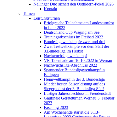
Nellinger Duo sichert den Ostfildern-Pokal 2026
Kontakt
Turnen
Leistungsturnen
Erfolgreiche Teilnahme am Landesturnfest
in Lahr 2022
Deutschland Cup Waging am See
Trainingsabschluss im Freibad 2022
Bundesligawettkämpfe zwei und drei
Zwei Testwettkämpfe vor dem Start der
3.Bundesliga im Herbst
Nachwuchsligawettkampf
VR-Talentiade am 16.10.2022 in Wernau
Nachwuchsliga-Abschluss 2022
Spannender Bundesligawettkampf in
Balingen
Heimwettkampf in der 3. Bundesliga
Mit der besten Saisonleistung auf das
Siegerpodest der 3. Bundesliga Süd!
Lustiger Jahresabschluss in Freudenstadt
Gaufinale Geräteturnen Wernau 5. Februar
2023
Fasching 2023
Am Wochenende startet die STB-
Ligasaison 2023 Gerätturnen der Frauen