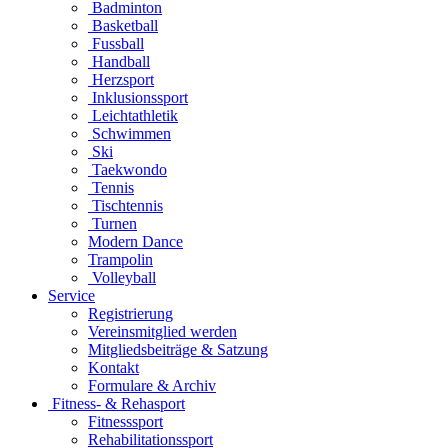
Badminton
Basketball
Fussball
Handball
Herzsport
Inklusionssport
Leichtathletik
Schwimmen
Ski
Taekwondo
Tennis
Tischtennis
Turnen
Modern Dance
Trampolin
Volleyball
Service
Registrierung
Vereinsmitglied werden
Mitgliedsbeiträge & Satzung
Kontakt
Formulare & Archiv
Fitness- & Rehasport
Fitnesssport
Rehabilitationssport