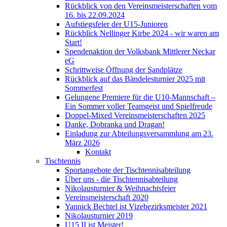
Rückblick von den Vereinsmeisterschaften vom
16. bis 22.09.2024
Aufstiegsfeier der U15-Junioren
Rückblick Nellinger Kirbe 2024 - wir waren am
Start!
Spendenaktion der Volksbank Mittlerer Neckar
eG
Schrittweise Öffnung der Sandplätze
Rückblick auf das Bändelesturnier 2025 mit
Sommerfest
Gelungene Premiere für die U10-Mannschaft –
Ein Sommer voller Teamgeist und Spielfreude
Doppel-Mixed Vereinsmeisterschaften 2025
Danke, Dobranka und Dragan!
Einladung zur Abteilungsversammlung am 23.
März 2026
Kontakt
Tischtennis
Sportangebote der Tischtennisabteilung
Über uns - die Tischtennisabteilung
Nikolausturnier & Weihnachtsfeier
Vereinsmeisterschaft 2020
Yannick Bechtel ist Vizebezirksmeister 2021
Nikolausturnier 2019
U15 II ist Meister!