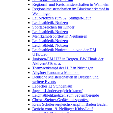
Regional- und Kreismeisterschaften in Weilheim
Regionalmeisterschaften im Blockmehrkampf in
Wendlingen
Lauf-Notizen zum 32. Stuttgart-Lauf
Leichtathletik-Notizen
Sportabzeichen für Kinder
Leichtathletik-Notizen
Mehrkampfsportfest in Neuhausen
Leichtathletik-Notizen
Leichtathletik-Notizen
Leichtathletik Notizen u. a. von der DM
U18/U20
Junioren-EM U23 in Bergen, BW FInals der
Aktiven/U16 u. a.
Teamwettkampf der U12 in Nürtingen
Allgäuer Panorama Marathon
Deutsche Meisterschaften in Dresden und
weitere Events
Lebacher 12 Stundenlauf
Jugend-Ländervergleichskampf
Leichtathletiknotizen zum Septemberende
Christa-Steiner-Gedächtnissportfest
Kreis-Schülervergleichskampf in Baden-Baden
Bericht vom 19. Nellinger Kirbe-Lauf