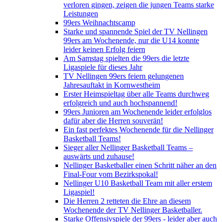
verloren gingen, zeigen die jungen Teams starke
Leistungen
99ers Weihnachtscamp
Starke und spannende Spiel der TV Nellingen
99ers am Wochenende, nur die U14 konnte
leider keinen Erfolg feiern
Am Samstag spielten die 99ers die letzte
Ligaspiele für dieses Jahr
TV Nellingen 99ers feiern gelungenen
Jahresauftakt in Kornwestheim
Erster Heimspieltag über alle Teams durchweg
erfolgreich und auch hochspannend!
99ers Junioren am Wochenende leider erfolglos
dafür aber die Herren souverän!
Ein fast perfektes Wochenende für die Nellinger
Basketball Teams!
Sieger aller Nellinger Basketball Teams –
auswärts und zuhause!
Nellinger Basketballer einen Schritt näher an den
Final-Four vom Bezirkspokal!
Nellinger U10 Basketball Team mit aller erstem
Ligaspiel!
Die Herren 2 retteten die Ehre an diesem
Wochenende der TV Nellinger Basketballer.
Starke Offensivspiele der 99ers - leider aber auch