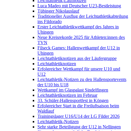
Leichtathletik-Laufnotizen
Luca Madeo mit Deutscher U23-Bestleistung
Tübinger Nikolauslauf
Traditioneller Ausflug der Leichtathletikabteilung
ins Fildorado
Erster Leichtathletikwettkampf des Jahres in
Uhingen
Neue Kreisrekorde 2025 für Athleten:innen des
TVN
Filseck Games: Hallenwettkampf der U12 in
Uhingen
Leichtathletiknotizen aus der Läufergruppe
Leichtathletiknotizen
Erfolgreicher Wettkampf für unsere U10 und
U12
Leichtathletik-Notizen zu den Hallensportevents
der U10 bis U18
Wettkampf im Glaspalast Sindelfingen
Leichtathletiknotizen im Februar
33. Schüler-Hallensportfest in Köngen
Erfolgreicher Start in die Freiluftsaison beim
Waldlauf
Trainingslager U16/U14 der LG Filder 2026
Leichtathletik-Notizen
Sehr starke Beteiligung der U12 in Nellingen