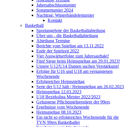
Jahresabschlussturnier
Sommerturnier 2024
Nachtrag: Winterbändelesturnier
Kontakt
Basketball
Sportangebote der Basketballabteilung
Über uns - die Basketballabteilung
Abteilung Termine
Berichte vom Spieltag am 13.11.2022
Ende der Spielzeit 2022
Vier Auswärtserfolge zum Jahresauftakt!
Fünf Siege beim Heimspieltag am 29.01.2023!
Unsere U12/U14 Damen suchen Verstärkung!
Erfolge für U16 und U18 am vergangenen
Wochenende
Erfolgreicher Heimspieltag
Serie der U12 hält / Heimspieltag am 26.02.2023
Heimspieltag 12.03.2023
U18 Bezirksliga Meister 2022/2023
Gelungene Pflichtspielpremiere der 99ers
Ergebnisse vom Wochenende
Heimspieltag 08.10.2023
Ein nicht so erfolgreiches Wochenende für die
TVN 99ers Basketballer