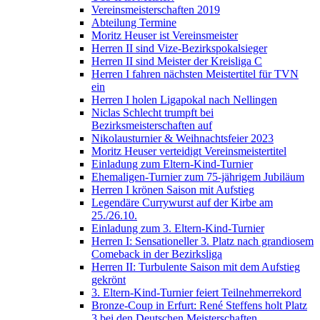
Vereinsmeisterschaften 2019
Abteilung Termine
Moritz Heuser ist Vereinsmeister
Herren II sind Vize-Bezirkspokalsieger
Herren II sind Meister der Kreisliga C
Herren I fahren nächsten Meistertitel für TVN
ein
Herren I holen Ligapokal nach Nellingen
Niclas Schlecht trumpft bei
Bezirksmeisterschaften auf
Nikolausturnier & Weihnachtsfeier 2023
Moritz Heuser verteidigt Vereinsmeistertitel
Einladung zum Eltern-Kind-Turnier
Ehemaligen-Turnier zum 75-jährigem Jubiläum
Herren I krönen Saison mit Aufstieg
Legendäre Currywurst auf der Kirbe am
25./26.10.
Einladung zum 3. Eltern-Kind-Turnier
Herren I: Sensationeller 3. Platz nach grandiosem
Comeback in der Bezirksliga
Herren II: Turbulente Saison mit dem Aufstieg
gekrönt
3. Eltern-Kind-Turnier feiert Teilnehmerrekord
Bronze-Coup in Erfurt: René Steffens holt Platz
3 bei den Deutschen Meisterschaften