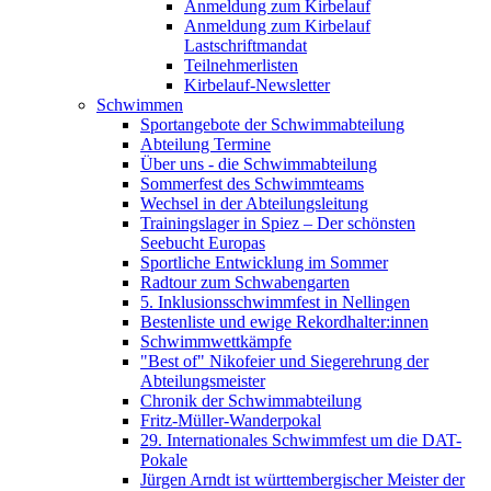
Anmeldung zum Kirbelauf
Anmeldung zum Kirbelauf
Lastschriftmandat
Teilnehmerlisten
Kirbelauf-Newsletter
Schwimmen
Sportangebote der Schwimmabteilung
Abteilung Termine
Über uns - die Schwimmabteilung
Sommerfest des Schwimmteams
Wechsel in der Abteilungsleitung
Trainingslager in Spiez – Der schönsten
Seebucht Europas
Sportliche Entwicklung im Sommer
Radtour zum Schwabengarten
5. Inklusionsschwimmfest in Nellingen
Bestenliste und ewige Rekordhalter:innen
Schwimmwettkämpfe
"Best of" Nikofeier und Siegerehrung der
Abteilungsmeister
Chronik der Schwimmabteilung
Fritz-Müller-Wanderpokal
29. Internationales Schwimmfest um die DAT-
Pokale
Jürgen Arndt ist württembergischer Meister der