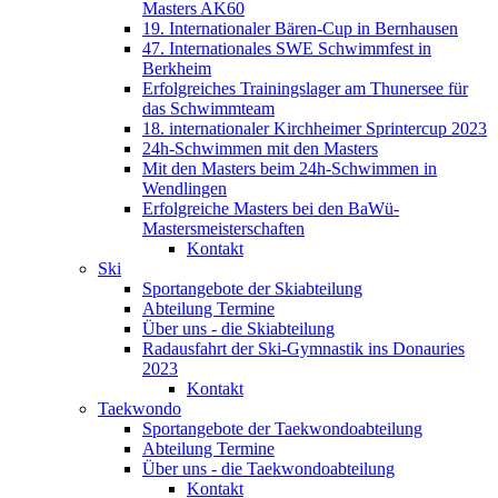
Masters AK60
19. Internationaler Bären-Cup in Bernhausen
47. Internationales SWE Schwimmfest in
Berkheim
Erfolgreiches Trainingslager am Thunersee für
das Schwimmteam
18. internationaler Kirchheimer Sprintercup 2023
24h-Schwimmen mit den Masters
Mit den Masters beim 24h-Schwimmen in
Wendlingen
Erfolgreiche Masters bei den BaWü-
Mastersmeisterschaften
Kontakt
Ski
Sportangebote der Skiabteilung
Abteilung Termine
Über uns - die Skiabteilung
Radausfahrt der Ski-Gymnastik ins Donauries
2023
Kontakt
Taekwondo
Sportangebote der Taekwondoabteilung
Abteilung Termine
Über uns - die Taekwondoabteilung
Kontakt