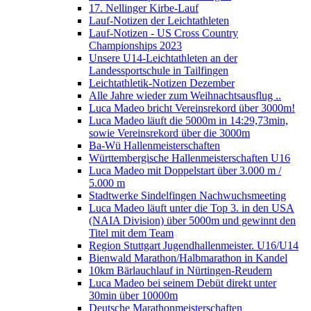
17. Nellinger Kirbe-Lauf
Lauf-Notizen der Leichtathleten
Lauf-Notizen - US Cross Country
Championships 2023
Unsere U14-Leichtathleten an der
Landessportschule in Tailfingen
Leichtathletik-Notizen Dezember
Alle Jahre wieder zum Weihnachtsausflug ..
Luca Madeo bricht Vereinsrekord über 3000m!
Luca Madeo läuft die 5000m in 14:29,73min,
sowie Vereinsrekord über die 3000m
Ba-Wü Hallenmeisterschaften
Württembergische Hallenmeisterschaften U16
Luca Madeo mit Doppelstart über 3.000 m /
5.000 m
Stadtwerke Sindelfingen Nachwuchsmeeting
Luca Madeo läuft unter die Top 3. in den USA
(NAIA Division) über 5000m und gewinnt den
Titel mit dem Team
Region Stuttgart Jugendhallenmeister. U16/U14
Bienwald Marathon/Halbmarathon in Kandel
10km Bärlauchlauf in Nürtingen-Reudern
Luca Madeo bei seinem Debüt direkt unter
30min über 10000m
Deutsche Marathonmeisterschaften