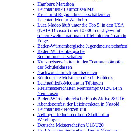
Hamburg Marathon
Leichtathletik Laufnotizen Mai
Kreis- und Regionalmeisterschaften der
Leichtathleten in Weilheim
Luca Madeo läuft unter die Top 5. in den USA
(NAIA Division) über 10.000m und gewinnt
seinen zweiten nationalen Titel mit dem Team in
Folge.
Baden-Württembergische Jugendmeisterschaften
Baden-Württembergische
Seniorenmeisterschaften
Kreismeisterschaften in den Teamwettkämpfen
der Schülerklassen
Nachwuchs fürs Sportabzeichen
Süddeutsche Meisterschaften in Koblenz
Leichtathletik-Meeting in Tübingen
Kreismeisterschaften Mehrkampf U12/U14 in
Neuhausen
Baden-Württembergische Finals Aktive & U16
Abendsportfest der Leichtathleten in Nagold
Leichtathletik Notizen Juli
Nellinger Teilnehmer beim Stadtlauf in
Wendlingen
Deutsche Meisterschaften U16/U20
Lauf Notitzen September - Berlin-Marathon