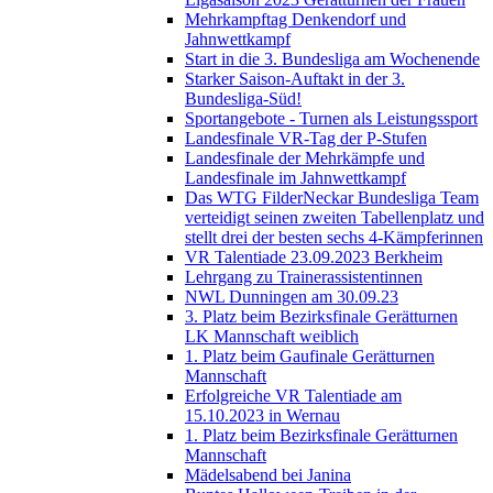
Mehrkampftag Denkendorf und
Jahnwettkampf
Start in die 3. Bundesliga am Wochenende
Starker Saison-Auftakt in der 3.
Bundesliga-Süd!
Sportangebote - Turnen als Leistungssport
Landesfinale VR-Tag der P-Stufen
Landesfinale der Mehrkämpfe und
Landesfinale im Jahnwettkampf
Das WTG FilderNeckar Bundesliga Team
verteidigt seinen zweiten Tabellenplatz und
stellt drei der besten sechs 4-Kämpferinnen
VR Talentiade 23.09.2023 Berkheim
Lehrgang zu Trainerassistentinnen
NWL Dunningen am 30.09.23
3. Platz beim Bezirksfinale Gerätturnen
LK Mannschaft weiblich
1. Platz beim Gaufinale Gerätturnen
Mannschaft
Erfolgreiche VR Talentiade am
15.10.2023 in Wernau
1. Platz beim Bezirksfinale Gerätturnen
Mannschaft
Mädelsabend bei Janina