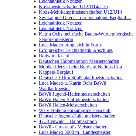
Leichtathletik Notitzen
Kreismeisterschaften U12/U14/U16
Kreis-Mehrkampfmeisterschaften U12/U14
Swissalpine Davos – der hochalpine Berglauf…
Leichtathletik Notitzen
Leichtathletik Notitzen
Katrin Ochs mehrfache Baden-Württembergische
Seniorenmeisterin
Luca Madeo bringt sich in Form
Erfolgreicher Leichtathletik-Abschluss
Bottwartal-Lauf
Deutschen Halbmarathon-Meisterschaften
Monika Pletzer beim Berglauf Nations Cup
Käppele-Berglauf
Deutsche 10 km Straßenlaufmeisterschaften
Luca Madeo u. Katrin Ochs BaWü
Waldlaufmeister
BaWü Jugend-Hallenmeisterschaften
BaWü Hallen-Staffelmeisterschaften
BaWü Hallen-Meisterschaften
WLV Hallenmehrkampfmeisterschaft
Deutsche Jugend-Hallenmeisterschaften
47. Bienwald – Halbmarathon
BaWü - Crosslauf - Meisterschaften
Luca Madeo 5000 m - Landesmeister