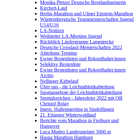
Monika Pletzer Deutsche Berglaufmeisterin
Kirchert-Lauf
Berlin-Marathon und Ulmer Einstein-Marathon
Württembergische Teammeisterschaften Jugend
U14/U16
LA-Notizen
Weilstetter LA-Meeting Jugend
Rückblick Läufergruppe Langstrecke
Deutsche Crosslauf-Meisterschaften 2022
Abteilung Termine
Ewige Bestenlisten und Rekordhalter:innen
Selektive Bestenliste
Ewige Bestenlisten und Rekordhalter:innen
Archiv
Nellinger Kirbelauf
Über uns - die Leichtathletikabteilung
Sportangebote der Leichtathletikabteilung
Sportabzeichen - Jahresfeier 2022 mit OB
Christof Bolay
Intern. Hallenmeeting in Sindelfingen
21. Erlanger Winterwaldlauf
Berichte vom Marathon in Freiburg und
Hannover
Luca Madeo Landesmeister 5000 m
Haspa Marathon Hamburg