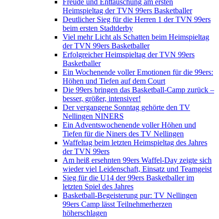
Freude und Enttäuschung am ersten
Heimspieltag der TVN 99ers Basketballer
Deutlicher Sieg für die Herren 1 der TVN 99ers
beim ersten Stadtderby
Viel mehr Licht als Schatten beim Heimspieltag
der TVN 99ers Basketballer
Erfolgreicher Heimspieltag der TVN 99ers
Basketballer
Ein Wochenende voller Emotionen für die 99ers:
Höhen und Tiefen auf dem Court
Die 99ers bringen das Basketball-Camp zurück –
besser, größer, intensiver!
Der vergangene Sonntag gehörte den TV
Nellingen NINERS
Ein Adventswochenende voller Höhen und
Tiefen für die Niners des TV Nellingen
Waffeltag beim letzten Heimspieltag des Jahres
der TVN 99ers
Am heiß ersehnten 99ers Waffel-Day zeigte sich
wieder viel Leidenschaft, Einsatz und Teamgeist
Sieg für die U14 der 99ers Basketballer im
letzten Spiel des Jahres
Basketball-Begeisterung pur: TV Nellingen
99ers Camp lässt Teilnehmerherzen
höherschlagen