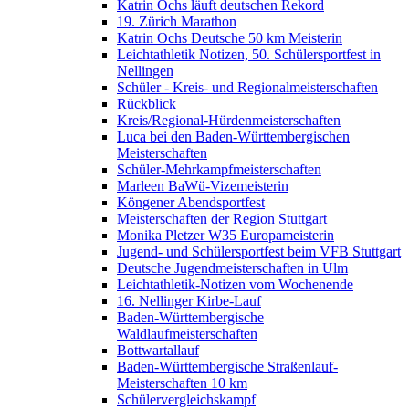
Katrin Ochs läuft deutschen Rekord
19. Zürich Marathon
Katrin Ochs Deutsche 50 km Meisterin
Leichtathletik Notizen, 50. Schülersportfest in
Nellingen
Schüler - Kreis- und Regionalmeisterschaften
Rückblick
Kreis/Regional-Hürdenmeisterschaften
Luca bei den Baden-Württembergischen
Meisterschaften
Schüler-Mehrkampfmeisterschaften
Marleen BaWü-Vizemeisterin
Köngener Abendsportfest
Meisterschaften der Region Stuttgart
Monika Pletzer W35 Europameisterin
Jugend- und Schülersportfest beim VFB Stuttgart
Deutsche Jugendmeisterschaften in Ulm
Leichtathletik-Notizen vom Wochenende
16. Nellinger Kirbe-Lauf
Baden-Württembergische
Waldlaufmeisterschaften
Bottwartallauf
Baden-Württembergische Straßenlauf-
Meisterschaften 10 km
Schülervergleichskampf